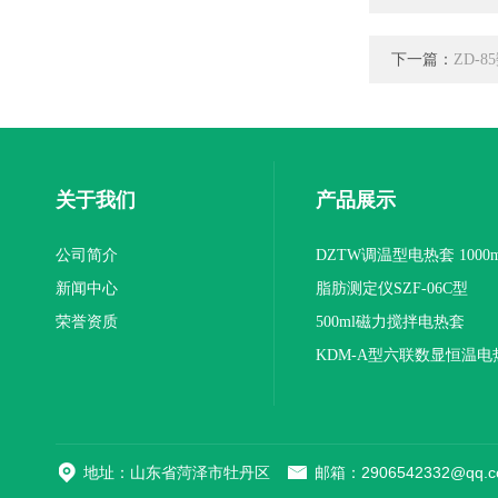
下一篇：
ZD-
关于我们
产品展示
公司简介
DZTW调温型电热套 1000m
新闻中心
联
脂肪测定仪SZF-06C型
荣誉资质
500ml磁力搅拌电热套
KDM-A型六联数显恒温电
地址：山东省菏泽市牡丹区
邮箱：2906542332@qq.c