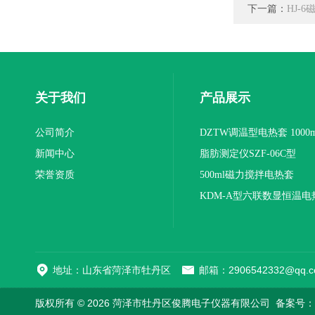
下一篇：
HJ-
关于我们
产品展示
公司简介
DZTW调温型电热套 1000m
新闻中心
联
脂肪测定仪SZF-06C型
荣誉资质
500ml磁力搅拌电热套
KDM-A型六联数显恒温电
地址：山东省菏泽市牡丹区
邮箱：2906542332@qq.c
版权所有 © 2026 菏泽市牡丹区俊腾电子仪器有限公司
备案号：鲁