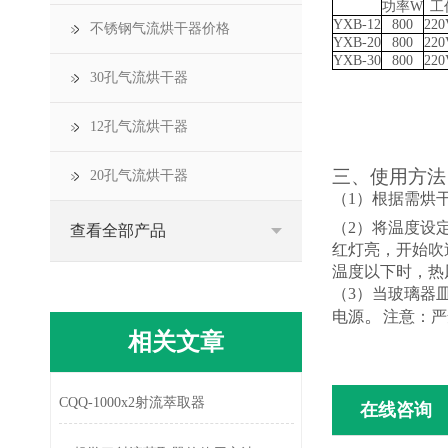
功率
W
工
YXB-12
800
220
不锈钢气流烘干器价格
YXB-20
800
220
YXB-30
800
220
30孔气流烘干器
12孔气流烘干器
三、使用方法
20孔气流烘干器
（
1）根据需烘
（
2）将温度设
查看全部产品
红灯亮，开始吹
温度以下时，热
（
3）当玻璃器
。
电源
注意：严
相关文章
CQQ-1000x2射流萃取器
在线咨询