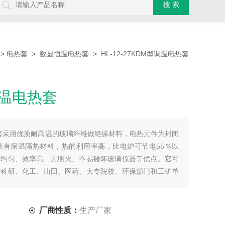
>
>
> HL-12-27KDM型调温电热套
电热套
数显恒温电热套
型调温电热套
温电热套采用优质耐高温的玻璃纤维做绝缘材料，电热元件为封闭
装有保温隔热材料，热的利用率高，比电炉可节电55％以
热均匀、效率高、无明火、不易碰坏玻璃仪器等优点。它可
于科研、化工、油田、医药、大专院校、环保部门和工矿单
厂商性质：
生产厂家