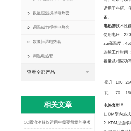
适用于科研、
数显恒温搅拌电热套
备。
电热套
技术性
调温磁力搅拌电热套
使用电压：220
数显恒温电热套
zui高温度：4
连续工作时间：
调温电热套
容量及相应功
查看全部产品
毫升
100
25
瓦
70
15
相关文章
电热套
型号：
1. DM型内
CO回流消解仪运用中需要留意的事项
2. KDM型