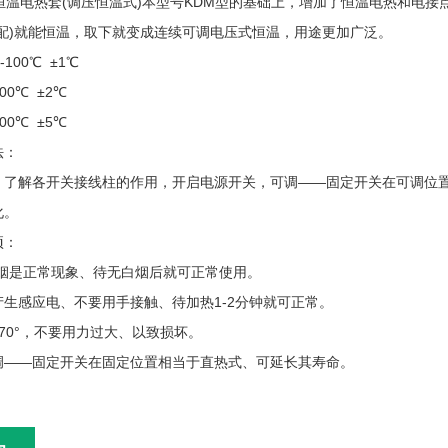
自动恒温电热套(调压恒温式)本型号KDM型的基础上，增加了恒温电热和
自配)就能恒温，取下就变成连续可调电压式恒温，用途更加广泛。
100℃ ±1℃
℃ ±2℃
0℃ ±5℃
法：
，了解各开关接线柱的作用，开启电源开关，可调——固定开关在可调位
化。
项：
白烟是正常现象、待无白烟后就可正常使用。
产生感应电、不要用手接触、待加热1-2分钟就可正常。
70°，不要用力过大、以致损坏。
调——固定开关在固定位置相当于直热式、可延长其寿命。