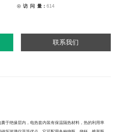
访 问 量：
614
联系我们
包囊于绝缘层内，电热套内装有保温隔热材料，热的利用率
易碰坏玻璃仪器等优点。它可配用各种烧瓶，烧杯，锥形瓶，