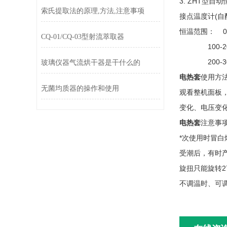
3. ZHT型
索氏提取法的原理,方法,注意事项
接点温度计(
恒温范围： 0-
CQ-01/CQ-03型射流萃取器
100-200
200-30
玻璃仪器气流烘干器是干什么的
电热套
使用方
无菌均质器的操作和使用
观看整机面板
变化、电压变
电热套
注意事
*次使用时冒
受潮后，有时
旋扭只能旋转2
不调温时、可