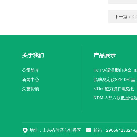
下一篇：
K
关于我们
产品展示
公司简介
DZTW调温型电热套 100
新闻中心
联
脂肪测定仪SZF-06C型
荣誉资质
500ml磁力搅拌电热套
KDM-A型六联数显恒
地址：山东省菏泽市牡丹区
邮箱：2906542332@q