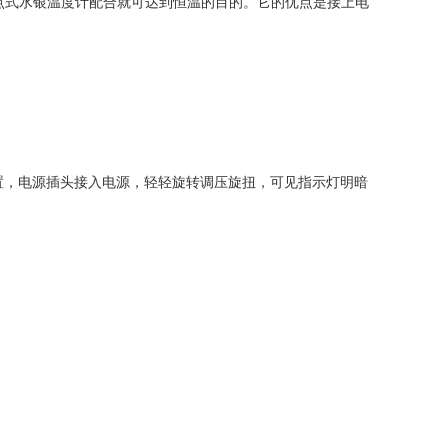
电接点式水银温度计配合就可达到恒温的目的。它的优点是接上电
置，电源插头接入电源，轻轻旋转调压旋扭，可见指示灯明暗