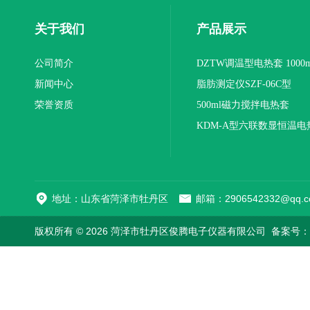
关于我们
产品展示
公司简介
DZTW调温型电热套 1000m
新闻中心
联
脂肪测定仪SZF-06C型
荣誉资质
500ml磁力搅拌电热套
KDM-A型六联数显恒温电
地址：山东省菏泽市牡丹区
邮箱：2906542332@qq.c
版权所有 © 2026 菏泽市牡丹区俊腾电子仪器有限公司
备案号：鲁