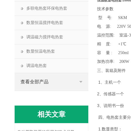
恒温数显电热套\1000mL
多联电热套环保电热套
技术参数
 型    号:     SKM
数显恒温搅拌电热套
电    源:     220V 
温控范围:    室温-
调温磁力搅拌电热套
精    度:      +1℃
数显恒温电热套
容    量 :     250ml 
加热功率:    200W    4
调温电热套
三、装箱及附件
查看全部产品
1、主机一个
2、传感器一个
3、说明书一份
相关文章
四、电热套主要分
1.数显类型：