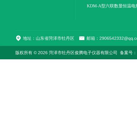
KDM-A型六联数显恒温电
地址：山东省菏泽市牡丹区
邮箱：2906542332@qq.c
版权所有 © 2026 菏泽市牡丹区俊腾电子仪器有限公司
备案号：鲁