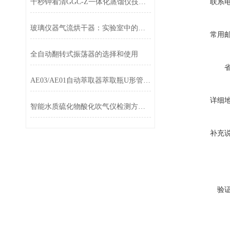
联系
十秒钟看清GGC-Z一体化蒸馏仪技术参数
玻璃仪器气流烘干器：实验室中的快速干燥助手
常用
全自动翻转式振荡器的选择和使用
AE03/AE01自动萃取器萃取瓶U形管配套
详细
智能水质硫化物酸化吹气仪检测方法汇总
补充
验