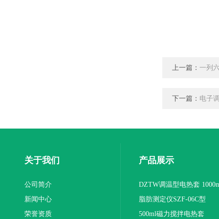
上一篇：
一列六
下一篇：
电子调
关于我们
产品展示
公司简介
DZTW调温型电热套 1000m
新闻中心
联
脂肪测定仪SZF-06C型
荣誉资质
500ml磁力搅拌电热套