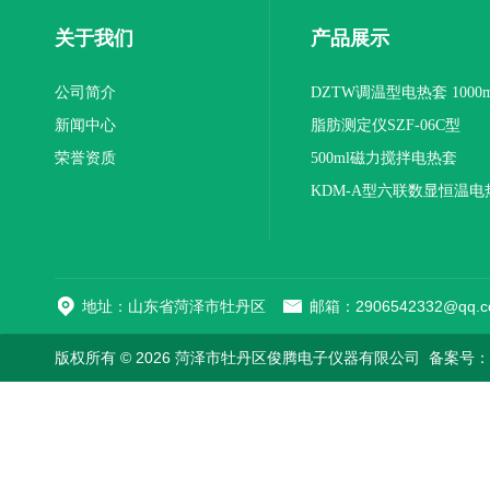
关于我们
产品展示
公司简介
DZTW调温型电热套 1000m
新闻中心
联
脂肪测定仪SZF-06C型
荣誉资质
500ml磁力搅拌电热套
KDM-A型六联数显恒温电
地址：山东省菏泽市牡丹区
邮箱：2906542332@qq.c
版权所有 © 2026 菏泽市牡丹区俊腾电子仪器有限公司
备案号：鲁