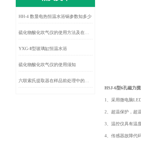
HH-4 数显电热恒温水浴锅参数知多少
硫化物酸化吹气仪的使用方法及在使用中需要注意的事项
YXG-Ⅱ型玻璃缸恒温水浴
硫化物酸化吹气仪的使用须知
六联索氏提取器在样品前处理中的应用与性能研究
HSJ-6型6孔磁力
1
、采用微电脑
LE
2
、超温保护，超
3
、温控仪具有温
4
、传感器故障代