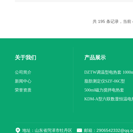
共 195 条记录，当前 4
关于我们
产品展示
公司简介
DZTW调温型电热套 1000m
新闻中心
联
脂肪测定仪SZF-06C型
荣誉资质
500ml磁力搅拌电热套
KDM-A型六联数显恒温电
地址：山东省菏泽市牡丹区
邮箱：2906542332@qq.c