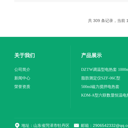
共 309 条记录，当前 10
关于我们
产品展示
公司简介
DZTW调温型电热套 1000m
新闻中心
联
脂肪测定仪SZF-06C型
荣誉资质
500ml磁力搅拌电热套
KDM-A型六联数显恒温电
地址：山东省菏泽市牡丹区
邮箱：2906542332@qq.c