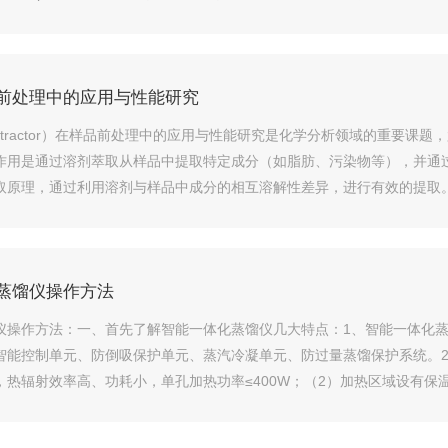
...
前处理中的应用与性能研究
tExtractor）在样品前处理中的应用与性能研究是化学分析领域的重要
作用是通过溶剂萃取从样品中提取特定成分（如脂肪、污染物等），并通
取原理，通过利用溶剂与样品中成分的相互溶解性差异，进行有效的提取
成一个连续的循环。这使得溶剂...
蒸馏仪操作方法
仪操作方法：一、首先了解智能一体化蒸馏仪几大特点：1、智能一体化
智能控制单元、防倒吸保护单元、蒸汽冷凝单元、防过量蒸馏保护系统。2
，热辐射效率高、功耗小，单孔加热功率≤400W；（2）加热区域设有保
制模式，根据不同的样品沸点自动控制加...