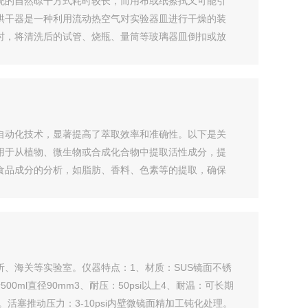
统的自然晾干方式耗时较长，而用布或纸擦拭又可能引
烘干器是一种利用流动热空气对实验器皿进行干燥的装
时，将清洗后的试管、烧瓶、量筒等玻璃器皿倒扣或放
自动化技术，显著提高了萃取效率和准确性。以下是关
用于从植物、微生物或合成化合物中提取活性成分，提
食品成分的分析，如脂肪、香料、色素等的提取，确保
、海关等实验室。仪器特点：1、材质：SUS镜面不锈
l直径90mm3、耐压：50psi以上4、耐温：可长期
顺。活塞推动压力：3-10psi内壁微镜面精加工钝化处理。