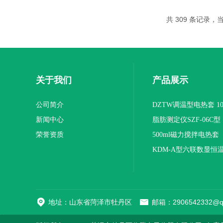
共 309 条记录，当前
关于我们
产品展示
公司简介
DZTW调温型电热套 100
新闻中心
联
脂肪测定仪SZF-06C型
荣誉资质
500ml磁力搅拌电热套
KDM-A型六联数显恒
地址：山东省菏泽市牡丹区
邮箱：2906542332@q