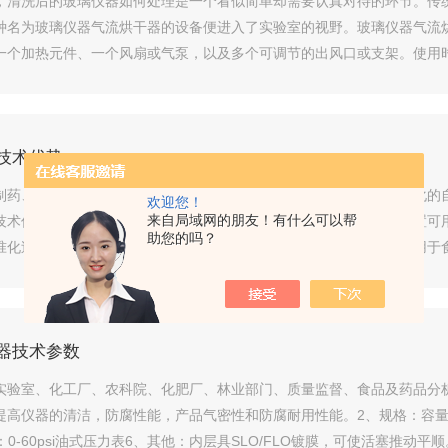
，清洗后的玻璃仪器如何处理是一个看似简单却需要认真对待的环节。传
种名为玻璃仪器气流烘干器的设备便进入了实验室的视野。玻璃仪器气流
一个加热元件、一个风扇或气泵，以及多个可调节的出风口或支架。使用
续吹出经过加热的洁净空气，加速器皿内壁水分的蒸...
技术优势
制药、食品检测、环境监测等领域得到广泛应用。这种装置利用现代化的
欢迎您！
来自局域网的朋友！有什么可以帮
技术优势的详细分析。一、自动萃取装置的应用制药行业自动萃取装置可
助您的吗？
准化过程中，通过精确控制参数确保提取的成分质量一致。食品工业用于
化设备提高萃取速率，减少人力成本，提高实验室的...
器技术参数
实验室、化工厂、农科院、化肥厂、林业部门、质量监督、食品及药品分析
高仪器的清洁，防腐性能，产品气密性和防腐耐用性能。2、规格：容量500m
0-60psi油式压力表6、其他：内层具SLO/FLO镀膜，可使活塞推动平