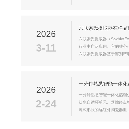
7、零配件：仪器上固定旋钮均
六联索氏提取器在样品
2026
六联索氏提取器（Soxhle
3-11
行业中广泛应用。它的核心
六联索氏提取器基于溶剂萃
并通过冷凝装置重新凝结，形
一分钟熟悉智能一体化
2026
一分钟熟悉智能一体化蒸馏
2-24
却水自循环单元、蒸馏终点
碗式形状的远红外陶瓷器皿
加热系统设计有微沸和全沸控