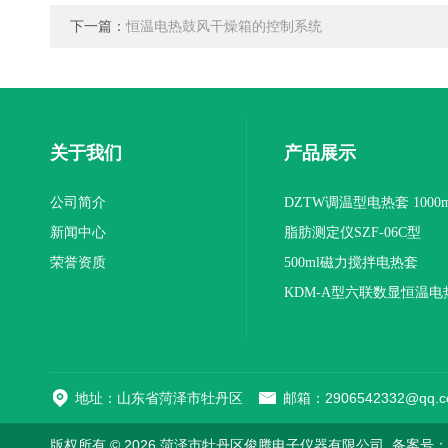
下一篇：
恒温电热鼓风干燥箱的控制系统
关于我们
产品展示
公司简介
DZTW调温型电热套 1000m
新闻中心
联
脂肪测定仪SZF-06C型
荣誉资质
500ml磁力搅拌电热套
KDM-A型六联数显恒温电
地址：山东省菏泽市牡丹区
邮箱：2906542332@qq.c
版权所有 © 2026 菏泽市牡丹区俊腾电子仪器有限公司
备案号：鲁