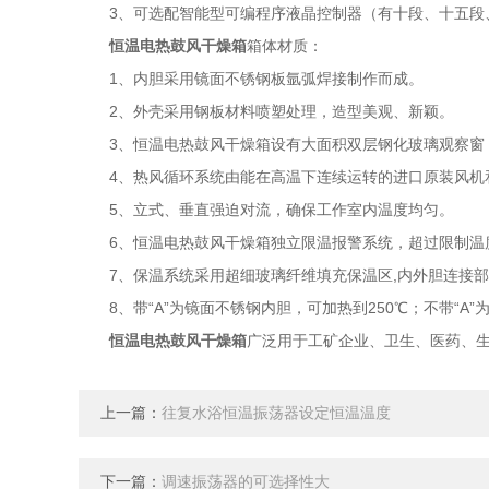
3、可选配智能型可编程序液晶控制器（有十段、十五段
恒温电热鼓风干燥箱
箱体材质：
1、内胆采用镜面不锈钢板氩弧焊接制作而成。
2、外壳采用钢板材料喷塑处理，造型美观、新颖。
3、恒温电热鼓风干燥箱设有大面积双层钢化玻璃观察窗
4、热风循环系统由能在高温下连续运转的进口原装风机
5、立式、垂直强迫对流，确保工作室内温度均匀。
6、恒温电热鼓风干燥箱独立限温报警系统，超过限制温度
7、保温系统采用超细玻璃纤维填充保温区,内外胆连接部
8、带“A”为镜面不锈钢内胆，可加热到250℃；不带“A”为
恒温电热鼓风干燥箱
广泛用于工矿企业、卫生、医药、
上一篇：
往复水浴恒温振荡器设定恒温温度
下一篇：
调速振荡器的可选择性大