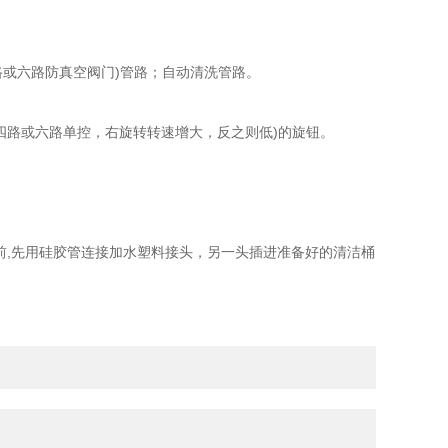
路或六路防真空阀门)管路；自动清洗管路。
四路或六路单控，右旋转转速增大，反之则低)的旋钮。
前,先用硅胶管连接加水塑料接头，另一头插进准备好的清洁桶