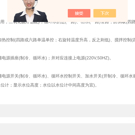
二氧化硫才选配)；循环水的进(一路)、出水(一路)管路；防倒吸(四
热控制(四路或六路单温单控；右旋转温度升高，反之则低)、搅拌控制(
插座(制冷、循环水)；并对应连接上电源(220V,50HZ)。
电源开关(制冷、循环水)、循环水控制开关、加水开关(开制冷、循环水
位计；显示水位高度；水位以水位计中间高度为宜)。