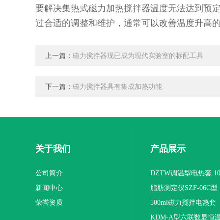
要解决集热式磁力加热搅拌器温度无法达到预
过合适的调整和维护，通常可以改善温度升高
上一篇：
磁力搅拌器现已成为现代实验室的标配工具
下一篇：
磁力搅拌器具有集成加热功能
关于我们
产品展示
公司简介
DZTW调温型电热套 100
新闻中心
联
脂肪测定仪SZF-06C型
荣誉资质
500ml磁力搅拌电热套
KDM-A型六联数显恒