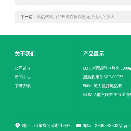
下一篇：
集热式磁力加热搅拌器温度无法达到的原因
关于我们
产品展示
公司简介
DZTW调温型电热套 1000m
新闻中心
联
脂肪测定仪SZF-06C型
荣誉资质
500ml磁力搅拌电热套
KDM-A型六联数显恒温电
地址：山东省菏泽市牡丹区
邮箱：2906542332@qq.c