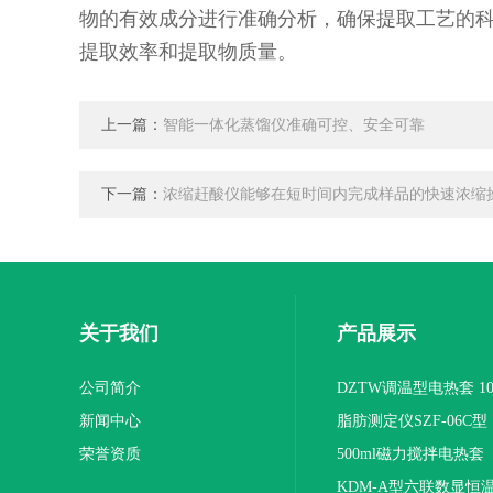
物的有效成分进行准确分析，确保提取工艺的
提取效率和提取物质量。
上一篇：
智能一体化蒸馏仪准确可控、安全可靠
下一篇：
浓缩赶酸仪能够在短时间内完成样品的快速浓缩
关于我们
产品展示
公司简介
DZTW调温型电热套 100
新闻中心
联
脂肪测定仪SZF-06C型
荣誉资质
500ml磁力搅拌电热套
KDM-A型六联数显恒