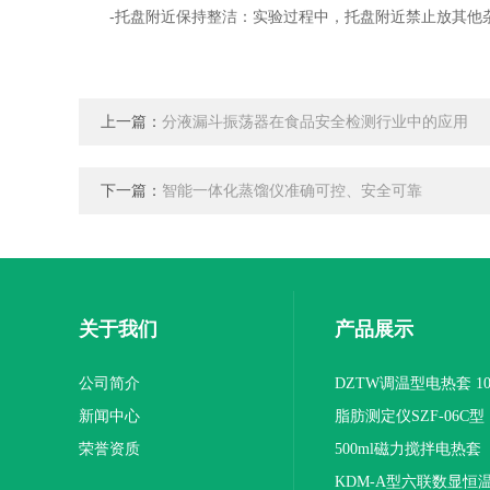
-托盘附近保持整洁：实验过程中，托盘附近禁止放其他
上一篇：
分液漏斗振荡器在食品安全检测行业中的应用
下一篇：
智能一体化蒸馏仪准确可控、安全可靠
关于我们
产品展示
公司简介
DZTW调温型电热套 100
新闻中心
联
脂肪测定仪SZF-06C型
荣誉资质
500ml磁力搅拌电热套
KDM-A型六联数显恒