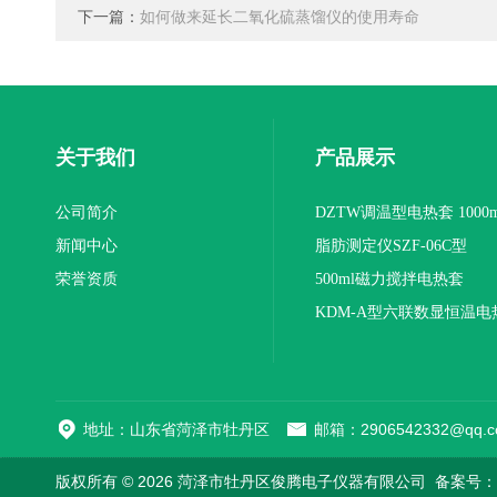
下一篇：
如何做来延长二氧化硫蒸馏仪的使用寿命
关于我们
产品展示
公司简介
DZTW调温型电热套 1000m
新闻中心
联
脂肪测定仪SZF-06C型
荣誉资质
500ml磁力搅拌电热套
KDM-A型六联数显恒温电
地址：山东省菏泽市牡丹区
邮箱：2906542332@qq.c
版权所有 © 2026 菏泽市牡丹区俊腾电子仪器有限公司
备案号：鲁