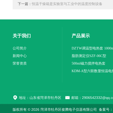
下一篇：
恒温干燥箱是实验室与工业中的温度控制设备
关于我们
产品展示
公司简介
DZTW调温型电热套 1000m
新闻中心
联
脂肪测定仪SZF-06C型
荣誉资质
500ml磁力搅拌电热套
KDM-A型六联数显恒温电
地址：山东省菏泽市牡丹区
邮箱：2906542332@qq.c
版权所有 © 2026 菏泽市牡丹区俊腾电子仪器有限公司
备案号：鲁