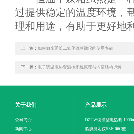
过提供稳定的温度环境，
理和用途，有助于更好地
上一篇：
如何做来延长二氧化硫蒸馏仪的使用寿命
下一篇：
电子调温电热套温控系统原理与内部结构拆解
关于我们
产品展示
公司简介
DZTW调温型电热套 1000m
新闻中心
联
脂肪测定仪SZF-06C型