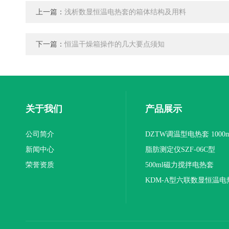
上一篇：
浅析数显恒温电热套的箱体结构及用料
下一篇：
恒温干燥箱操作的几大要点须知
关于我们
产品展示
公司简介
DZTW调温型电热套 1000m
新闻中心
联
脂肪测定仪SZF-06C型
荣誉资质
500ml磁力搅拌电热套
KDM-A型六联数显恒温电