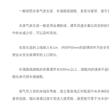
一般按照水蒸气发生器、长颈圆底烧瓶、直形冷凝管、接引管
水蒸气发生器一般是用金属制成，通常其盛水量以其容积的3/
中的水减少后，可以及时添加。
在发生器的上端插入长1m、内径约5mm的玻璃管作为安全管
便会从安全玻璃管的上口喷出。
长颈圆底烧瓶的容量通常在500mL以上，烧瓶内的液体不超过
馏头来代替长颈烧瓶。
蒸气导入管的末端应弯曲，使之垂直地正对瓶底中央并伸到接近
凝管连接。馏出液通过接引管进入接受瓶，接受瓶可置于冷水浴