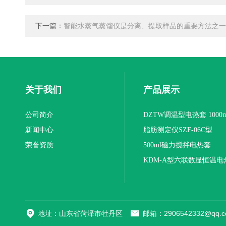
下一篇：
智能水蒸气蒸馏仪是分离、提取样品的重要方法之一
关于我们
产品展示
公司简介
DZTW调温型电热套 1000m
新闻中心
联
脂肪测定仪SZF-06C型
荣誉资质
500ml磁力搅拌电热套
KDM-A型六联数显恒温电
地址：山东省菏泽市牡丹区
邮箱：2906542332@qq.c