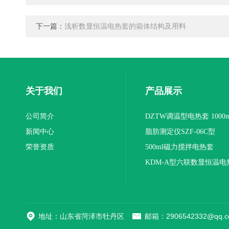
下一篇：
浅析数显恒温电热套的箱体结构及用料
关于我们
产品展示
公司简介
DZTW调温型电热套 1000m
新闻中心
联
脂肪测定仪SZF-06C型
荣誉资质
500ml磁力搅拌电热套
KDM-A型六联数显恒温电
地址：山东省菏泽市牡丹区
邮箱：2906542332@qq.c