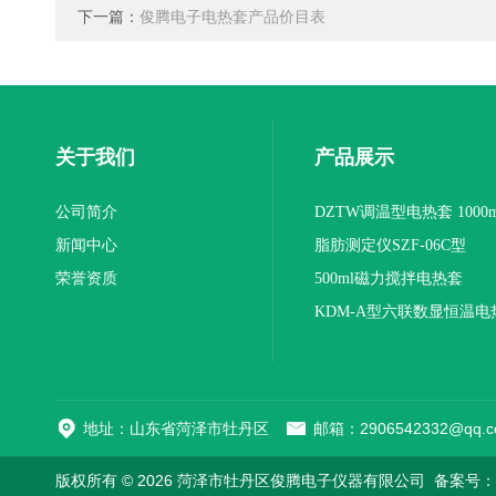
下一篇：
俊腾电子电热套产品价目表
关于我们
产品展示
公司简介
DZTW调温型电热套 1000m
新闻中心
联
脂肪测定仪SZF-06C型
荣誉资质
500ml磁力搅拌电热套
KDM-A型六联数显恒温电
地址：山东省菏泽市牡丹区
邮箱：2906542332@qq.c
版权所有 © 2026 菏泽市牡丹区俊腾电子仪器有限公司
备案号：鲁