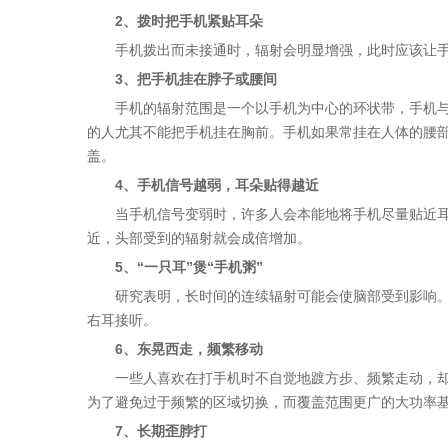
2、拨时把手机紧贴耳朵
手机拨出而未接通时，辐射会明显增强，此时应该让手
3、把手机挂在脖子或腰间
手机的辐射范围是一个以手机为中心的环状带，手机与人
的人尤其不能把手机挂在胸前。手机如果常挂在人体的腰
盖。
4、手机信号越弱，耳朵贴得越近
当手机信号变弱时，许多人会本能地将手机尽量贴近耳朵
近，头部受到的辐射就会成倍增加。
5、“一只耳”煲“手机粥”
研究表明，长时间的连续辐射可能会使脑部受到影响。专
右耳接听。
6、东晃西走，频繁移动
一些人喜欢在打手机时不自觉地踱方步、频繁走动，却不
为了避免过于频繁的区域切换，而覆盖范围更广的大功率
7、长期歪脖打