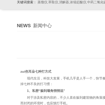
关键词搜索：
蒸馏仪,萃取仪,消解器,浓缩赶酸仪,中药二氧化
NEWS
新闻中心
zui伤耳朵七种打方式
现代生活，科技大发展，手机几乎是人手一个，快节奏的
掉七种不良的打习惯：
1、私密“躲到墙角悄悄说”
对于涉及私密内容的，不少人喜欢躲到建筑物的角落接听
而封闭的环境时，也应慎打手机。