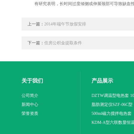
有研究表明，长时间过度倾侧或伸展颈部可导致缺血性
上一篇：
2014年端午节放假安排
下一篇：
住房公积金提取条件
关于我们
产品展示
公司简介
DZTW调温型电热套 100
新闻中心
联
脂肪测定仪SZF-06C型
荣誉资质
500ml磁力搅拌电热套
KDM-A型六联数显恒