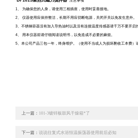
DF101S集热式磁力搅拌器
注意事项
1
、
为确保您的人身，请使用三相插座，使用时妥善接地。
2
、
仪器使用应保持整洁，长期不用应切断电源，关闭开关以免发生意外。
3
、不锈钢容器没有加入导热油时以及没有连接温度传感器请千万不要开启
4
、
用本仪器前请仔细阅读说明书，以免造成不必要的麻烦。
5
、本公司产品三包一年，终身维护。（使用不当或人为损坏酌收工本费）
上一篇：
101-3镀锌板鼓风干燥箱*了
下一篇：
说说往复式水浴恒温振荡器使用前后必知