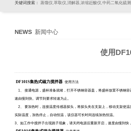
关键词搜索：
蒸馏仪,萃取仪,消解器,浓缩赶酸仪,中药二氧化硫
NEWS
新闻中心
使用DF
DF101S集热式磁力搅拌器
使用方法
1
、
接通电源，盛杯准备就绪，打开不锈钢容器盖，将盛杯放置不锈钢容
速由慢到快。调节到要求转速为止。
2
、
要加热时，连接温度传感器探头，将探头夹在支架上，移动支架使温
实际温度，加热停止，自动恒温，该仪器可长时间连续加热恒温。
3
、如工作中搅拌子出现跳子现象，请关闭电源后重新开启，速度由慢到快