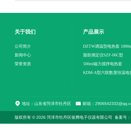
关于我们
产品展示
公司简介
DZTW调温型电热套 1000m
新闻中心
联
脂肪测定仪SZF-06C型
荣誉资质
500ml磁力搅拌电热套
KDM-A型六联数显恒温电
地址：山东省菏泽市牡丹区
邮箱：2906542332@qq.c
版权所有 © 2026 菏泽市牡丹区俊腾电子仪器有限公司
备案号：鲁