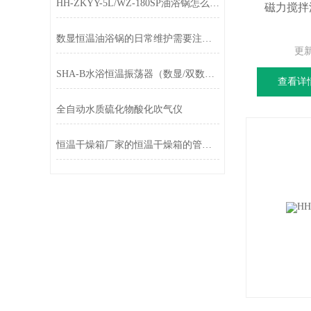
HH-ZKYY-5L/WZ-180SP油浴锅怎么选择？
磁力搅拌油
数显恒温油浴锅的日常维护需要注意哪些
更
SHA-B水浴恒温振荡器（数显/双数显微电脑）
查看详
全自动水质硫化物酸化吹气仪
恒温干燥箱厂家的恒温干燥箱的管理要求