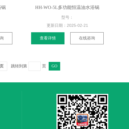
浴锅
HH-WO-5L多功能恒温油水浴锅
型号：
更新日期：
2025-02-21
询
查看详情
在线咨询
跳转到第
页
页