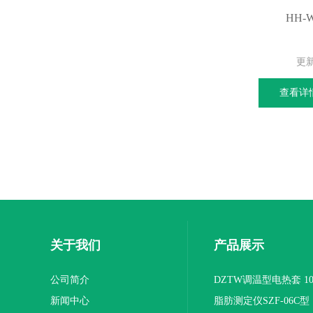
HH-
更
查看详
关于我们
产品展示
公司简介
DZTW调温型电热套 100
新闻中心
联
脂肪测定仪SZF-06C型