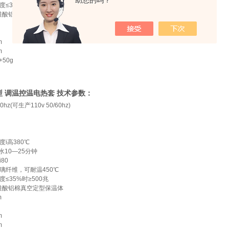
助您的吗？
度≤35%时≥500兆
硅酸铝棉真空定型保温体
m
m
+50g
HW型 调温控温电热套 技术参数：
50hz(可生产110v 50/60hz)
度i高380℃
l水10—25分钟
i80
璃纤维，可耐温450℃
度≤35%时≥500兆
硅酸铝棉真空定型保温体
m
m
m