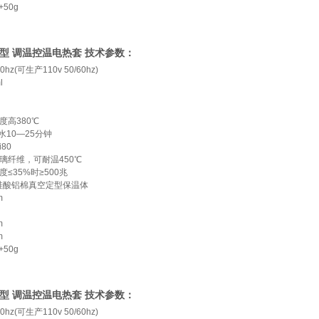
+50g
THW型 调温控温电热套 技术参数：
50hz(可生产110v 50/60hz)
l
度高380℃
l水10—25分钟
i80
璃纤维，可耐温450℃
度≤35%时≥500兆
硅酸铝棉真空定型保温体
m
m
m
+50g
THW型 调温控温电热套 技术参数：
50hz(可生产110v 50/60hz)