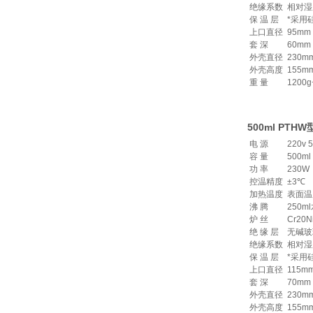
绝缘系数
相对湿
保 温 层
*采用
上口直径
95mm
套 深
60mm
外壳直径
230m
外壳高度
155m
重 量
1200g
500ml PT
电 源
220v 
容 量
500ml
功 率
230W
控温精度
±3℃
加热温度
表面温
沸 腾
250m
炉 丝
Cr20N
绝 缘 层
无碱玻
绝缘系数
相对湿
保 温 层
*采用
上口直径
115m
套 深
70mm
外壳直径
230m
外壳高度
155m