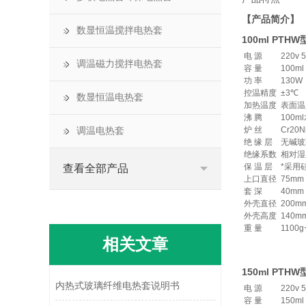
【产品简介】
数显恒温搅拌电热套
100ml PT
电 源
220v 
调温磁力搅拌电热套
容 量
100ml
功 率
130W
控温精度
±3℃
数显恒温电热套
加热温度
表面温
沸 腾
100m
炉 丝
Cr20N
调温电热套
绝 缘 层
无碱玻
绝缘系数
相对湿
保 温 层
*采用
查看全部产品
上口直径
75mm
套 深
40mm
外壳直径
200m
外壳高度
140m
重 量
1100g
相关文章
150ml PT
内热式玻璃纤维电热套说明书
电 源
220v 
容 量
150ml