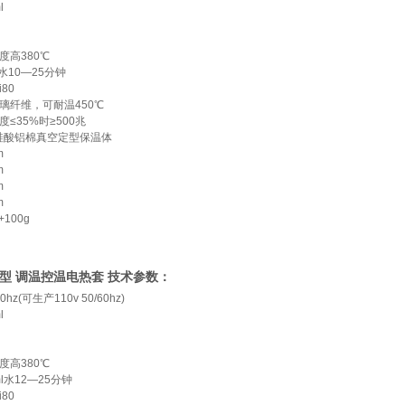
l
度高380℃
l水10—25分钟
i80
璃纤维，可耐温450℃
度≤35%时≥500兆
硅酸铝棉真空定型保温体
m
m
m
m
+100g
THW型 调温控温电热套 技术参数：
50hz(可生产110v 50/60hz)
l
度高380℃
ml水12—25分钟
i80