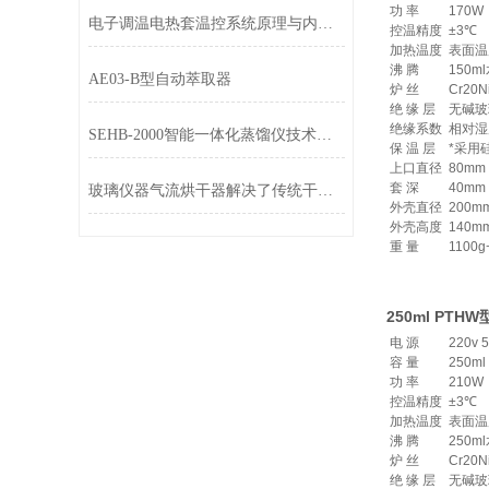
功 率
170W
电子调温电热套温控系统原理与内部结构拆解
控温精度
±3℃
加热温度
表面温
沸 腾
150m
AE03-B型自动萃取器
炉 丝
Cr20N
绝 缘 层
无碱玻
绝缘系数
相对湿
SEHB-2000智能一体化蒸馏仪技术参数
保 温 层
*采用
上口直径
80mm
套 深
40mm
玻璃仪器气流烘干器解决了传统干燥方式效率低的问题
外壳直径
200m
外壳高度
140m
重 量
1100g
250ml PT
电 源
220v 
容 量
250ml
功 率
210W
控温精度
±3℃
加热温度
表面温
沸 腾
250m
炉 丝
Cr20N
绝 缘 层
无碱玻