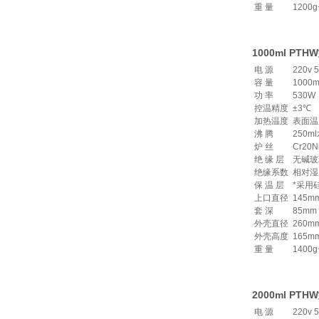
重 量
1200g
1000ml P
电 源
220v 
容 量
1000m
功 率
530W
控温精度
±3℃
加热温度
表面温
沸 腾
250m
炉 丝
Cr20N
绝 缘 层
无碱玻
绝缘系数
相对湿
保 温 层
*采用
上口直径
145m
套 深
85mm
外壳直径
260m
外壳高度
165m
重 量
1400g
2000ml P
电 源
220v 