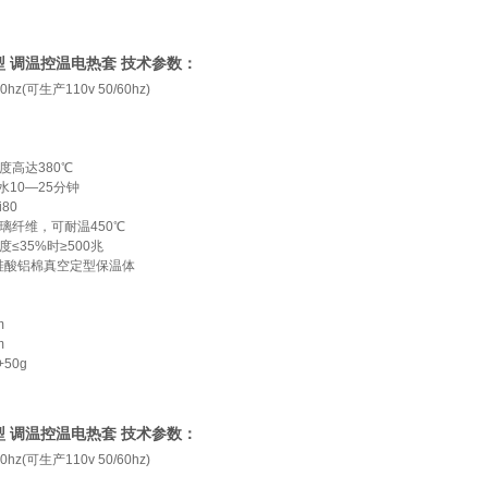
HW型 调温控温电热套 技术参数：
50hz(可生产110v 50/60hz)
度高达380℃
l水10—25分钟
i80
璃纤维，可耐温450℃
度≤35%时≥500兆
硅酸铝棉真空定型保温体
m
m
+50g
HW型 调温控温电热套 技术参数：
50hz(可生产110v 50/60hz)