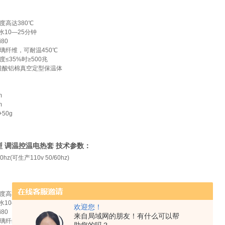
度高达380℃
l水10—25分钟
i80
璃纤维，可耐温450℃
度≤35%时≥500兆
硅酸铝棉真空定型保温体
m
m
+50g
HW型 调温控温电热套 技术参数：
50hz(可生产110v 50/60hz)
度高380℃
l水10—25分钟
欢迎您！
i80
来自局域网的朋友！有什么可以帮
璃纤维，可耐温450℃