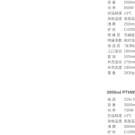
容 量
2000m
功 率
650W
控温精度
±3℃
加热温度
表面温
沸 腾
250m
炉 丝
Cr20N
绝 缘 层
无碱玻
绝缘系数
相对湿
保 温 层
*采用
上口直径
180m
套 深
105m
外壳直径
270m
外壳高度
190m
重 量
2830g
3000ml P
电 源
220v 
容 量
3000m
功 率
730W
控温精度
±3℃
加热温度
表面温
沸 腾
3000
炉 丝
Cr20N