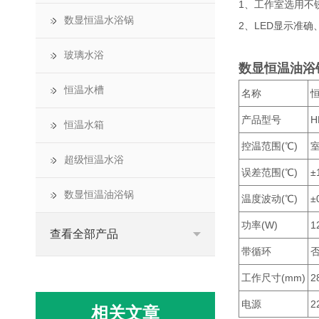
1、工作室选用不
数显恒温水浴锅
2、LED显示准确
玻璃水浴
数显恒温油浴
恒温水槽
名称
产品型号
H
恒温水箱
控温范围(℃)
室
超级恒温水浴
误差范围(℃)
±
数显恒温油浴锅
温度波动(℃)
±
功率(W)
1
查看全部产品
带循环
工作尺寸(mm)
2
电源
2
相关文章