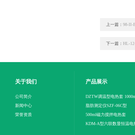
上一篇：
98-I
下一篇：
HL-
关于我们
产品展示
公司简介
DZTW调温型电热套 1000m
新闻中心
联
脂肪测定仪SZF-06C型
荣誉资质
500ml磁力搅拌电热套
KDM-A型六联数显恒温电