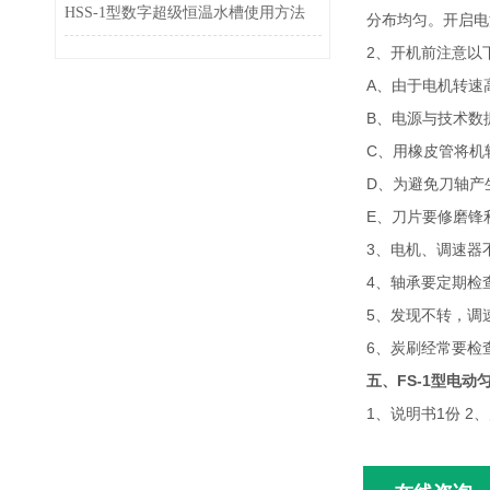
HSS-1型数字超级恒温水槽使用方法
分布均匀。开启电
2、开机前注意以
A
、由于电机转速
B、电源与技术数
C、用橡皮管将机
D、为避免刀轴产
E、刀片要修磨锋
3、电机、调速器
4、轴承要定期检
5、发现不转，调
6、炭刷经常要检
五、
FS-1型电动
1、说明书1份 2