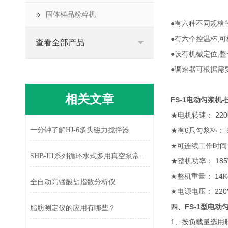
固体样品粉粹机
●有六种不同规格
●有六个控温杯,
查看全部产品
●设有机械定位,
●调速器可根据需
相关文章
FS-1电动匀浆机
★电机转速： 220
一分钟了解HJ-6多头磁力搅拌器
★有6只匀浆杯： 5
★可连续工作时间
SHB-III系列循环水式多用真空泵常见故障和处理方法
★整机功率： 18
★整机重量： 14K
全自动高锰酸盐指数分析仪
★电源电压： 220
四、
FS-1型电动
脂肪测定仪的应用有哪些？
1、按负载量选用