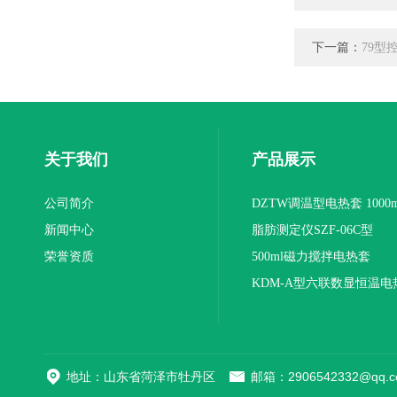
下一篇：
79型
关于我们
产品展示
公司简介
DZTW调温型电热套 1000m
新闻中心
联
脂肪测定仪SZF-06C型
荣誉资质
500ml磁力搅拌电热套
KDM-A型六联数显恒温电
地址：山东省菏泽市牡丹区
邮箱：2906542332@qq.c