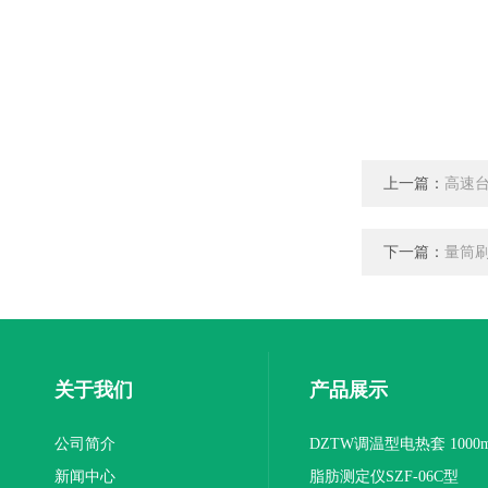
上一篇：
高速台
下一篇：
量筒刷
关于我们
产品展示
公司简介
DZTW调温型电热套 1000m
新闻中心
联
脂肪测定仪SZF-06C型