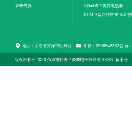
荣誉资质
500ml磁力搅拌电热套
KDM-A型六联数显恒温电
地址：山东省菏泽市牡丹区
邮箱：2906542332@qq.c
版权所有 © 2026 菏泽市牡丹区俊腾电子仪器有限公司
备案号：鲁