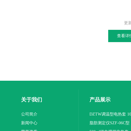
更
查看详
关于我们
产品展示
公司简介
DZTW调温型电热套 100
新闻中心
联
脂肪测定仪SZF-06C型