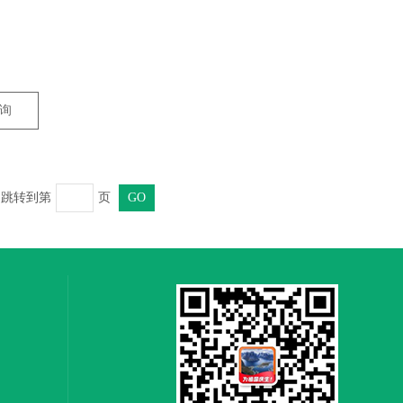
询
页 跳转到第
页