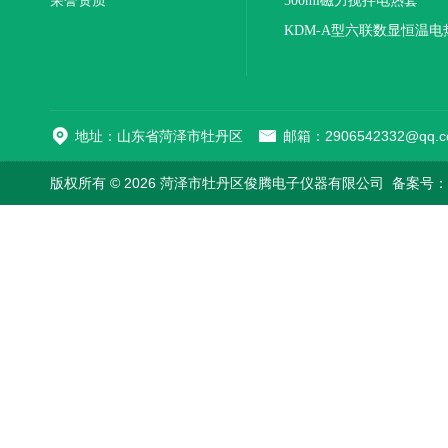
荣誉资质
500ml磁力搅拌电热套
KDM-A型六联数显恒温电
地址：山东省菏泽市牡丹区
邮箱：2906542332@qq.c
版权所有 © 2026 菏泽市牡丹区俊腾电子仪器有限公司
备案号：鲁