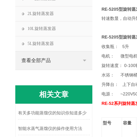
RE-5205
型旋转
蒸
2L旋转蒸发器
转速数显，自动升
10L旋转蒸发器
RE-5205
型旋转
蒸
5L旋转蒸发器
5
收集瓶：
升
电机：
微型电
查看全部产品
0-100
旋转速度：
水浴：
不锈钢
升降台：
上下自
相关文章
~220V5
电源：
RE-52
系列旋转蒸
有关多功能蒸馏仪的知识你知道多少
型号
容量
智能水蒸气蒸馏仪的操作使用方法