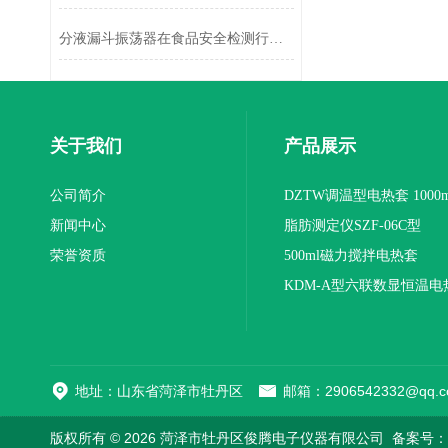
分液漏斗振荡器在食品安全检测行业中的应用
关于我们
产品展示
公司简介
DZTW调温型电热套 1000m
新闻中心
联
脂肪测定仪SZF-06C型
荣誉资质
500ml磁力搅拌电热套
KDM-A型六联数显恒温电
地址：山东省菏泽市牡丹区
邮箱：2906542332@qq.c
版权所有 © 2026 菏泽市牡丹区俊腾电子仪器有限公司
备案号：鲁