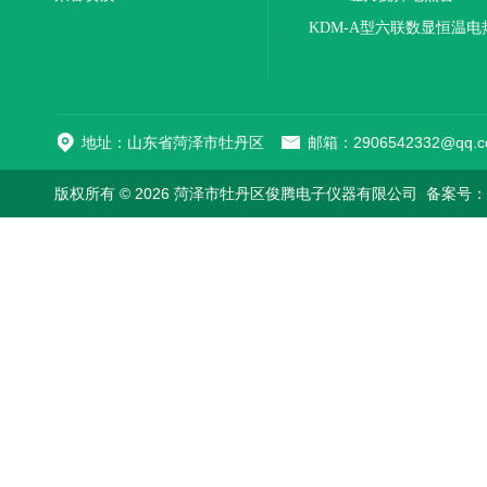
KDM-A型六联数显恒温电
地址：山东省菏泽市牡丹区
邮箱：2906542332@qq.c
版权所有 © 2026 菏泽市牡丹区俊腾电子仪器有限公司
备案号：鲁