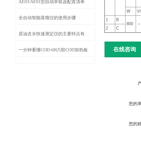
AE03/AE01型自动萃取器配置清单
W
V
全自动智能蒸馏仪的使用步骤
1
B
800
～
2
C
原油含水快速测定仪的主要特点有哪些呢，现在知道还不晚
在线咨询
一分钟看懂COD-6H六联COD加热板
您的
您的