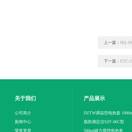
上一篇：
HQ-
下一篇：
ETC
关于我们
产品展示
公司简介
DZTW调温型电热套 1000m
新闻中心
联
脂肪测定仪SZF-06C型
荣誉资质
500ml磁力搅拌电热套