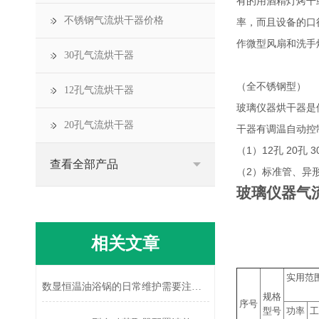
有的用酒精灯烤干
不锈钢气流烘干器价格
率，而且设备的口
作微型风扇和洗手
30孔气流烘干器
（全不锈钢型）
12孔气流烘干器
玻璃仪器烘干器是
20孔气流烘干器
干器有调温自动控制
（1）12孔 20孔
查看全部产品
（2）标准管、异
玻璃仪器气
相关文章
实用范
数显恒温油浴锅的日常维护需要注意哪些
规格
序号
型号
功率
工