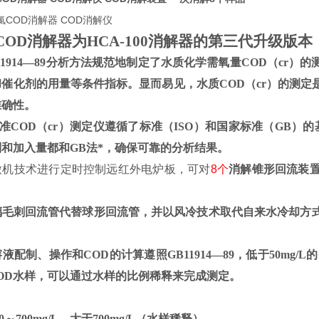
02COD消解器为HCA-100消解器的第三代升级版本
11914—89分析方法规范地制定了水质化学需氧量COD（cr
催化剂的用量等条件指标。显而易见，水质COD（cr）的测
准确性。
2标准COD（cr）测定仪遵循了标准（ISO）和国家标准（GB
和加入量都和GB法*，确保可靠的分析结果。
微机技术进行定时控制远红外电炉板，可对
8
个
消解锥形回流装
璃毛刺回流管代替球形回流管，并以风冷技术取代自来水冷却方
液配制、操作和COD的计算遵照GB11914—89，低于50mg
L的COD水样，可以通过水样的比例稀释来完成测定。
～700mg/L、大于700mg/L（水样稀释）