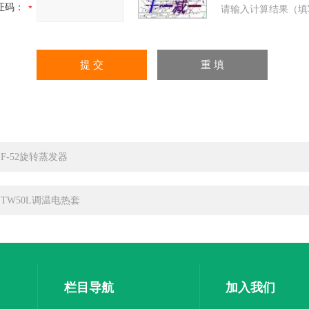
证码：
请输入计算结果（填
ZF-52旋转蒸发器
ZTW50L调温电热套
栏目导航
加入我们