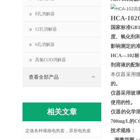
8孔消解器
HCA-1
国家标准GB
12孔消解器
度、氧化剂和
6孔消解器
影响测定的
HCA
—10
高氯COD消解器
剂溶液的配制
本仪器采用
查看全部产品
的。
仪器采用玻
使用的性。
相关文章
仪器的化学溶
700mg/
技术规格：
定做各种规格电热套，异形电热套
测量范围：0