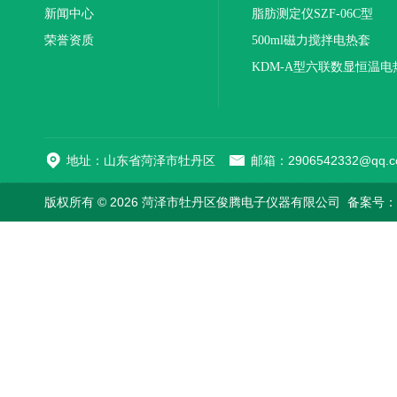
新闻中心
联
脂肪测定仪SZF-06C型
荣誉资质
500ml磁力搅拌电热套
KDM-A型六联数显恒温电
地址：山东省菏泽市牡丹区
邮箱：2906542332@qq.c
版权所有 © 2026 菏泽市牡丹区俊腾电子仪器有限公司
备案号：鲁