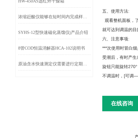
HW-450AS远红外干燥箱
五、使用方法:
浓缩赶酸仪能够在短时间内完成样品的快速浓缩操作
观看整机面板，了
就可达到调温的目
SYHS-12型快速磁化蒸馏仪j产品介绍
六、注意事项:
***次使用时冒
8管COD恒温消解器HCA-102说明书
受潮后，有时产生
原油含水快速测定仪需要进行定期校准
旋钮只能旋转270
不调温时，[可调
在线咨询