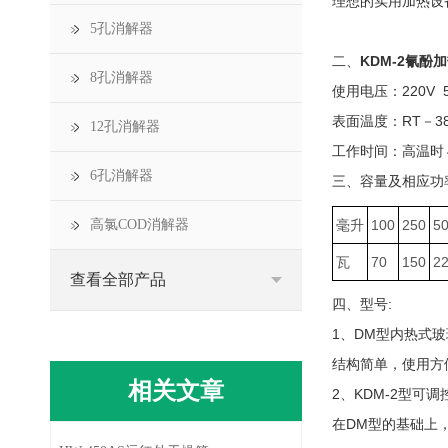
理想的实用加热设
5孔消解器
二、
KDM-2氰酚
8孔消解器
使用电压：220V 
表面温度：RT－3
12孔消解器
工作时间：高温时
6孔消解器
三、容量及相应功
高氯COD消解器
毫升
100
250
5
瓦
70
150
2
查看全部产品
四、型号:
1、DM型内热式
结构简单，使用方
相关文章
2、KDM-2型可
在DM型的基础上