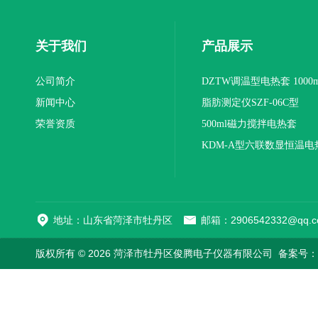
关于我们
产品展示
公司简介
DZTW调温型电热套 1000m
新闻中心
联
脂肪测定仪SZF-06C型
荣誉资质
500ml磁力搅拌电热套
KDM-A型六联数显恒温电
地址：山东省菏泽市牡丹区
邮箱：2906542332@qq.c
版权所有 © 2026 菏泽市牡丹区俊腾电子仪器有限公司
备案号：鲁