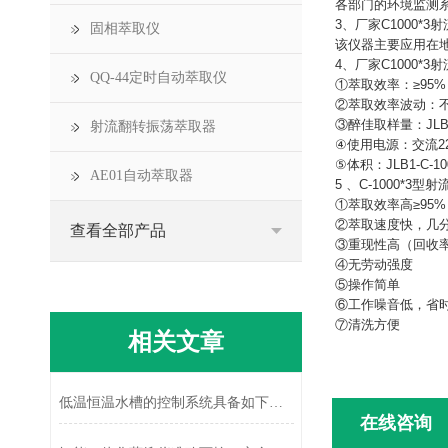
各部门的环境监测
3、厂家C1000*
固相萃取仪
该仪器主要应用在
4、厂家C1000*
QQ-44定时自动萃取仪
①萃取效率：≥95
②萃取效率波动：不
③醉佳取样量：JLB1-
射流翻转振荡萃取器
④使用电源：交流220
⑤体积：JLB1-C-1
AE01自动萃取器
5 、C-1000*
①萃取效率高≥95
②萃取速度快，几
查看全部产品
③重现性高（回收率9
④无劳动强度
⑤操作简单
⑥工作噪音低，省
⑦清洗方便
相关文章
低温恒温水槽的控制系统具备如下优点
在线咨询