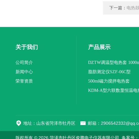
下一篇：
电热鼓
关于我们
产品展示
公司简介
DZTW调温型电热套 1000m
新闻中心
联
脂肪测定仪SZF-06C型
荣誉资质
500ml磁力搅拌电热套
KDM-A型六联数显恒温电
地址：山东省菏泽市牡丹区
邮箱：2906542332@qq.c
版权所有 © 2026 菏泽市牡丹区俊腾电子仪器有限公司
备案号：鲁