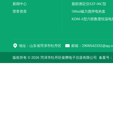
新闻中心
联
脂肪测定仪SZF-06C型
荣誉资质
500ml磁力搅拌电热套
KDM-A型六联数显恒温电
地址：山东省菏泽市牡丹区
邮箱：2906542332@qq.c
版权所有 © 2026 菏泽市牡丹区俊腾电子仪器有限公司
备案号：鲁