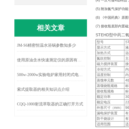
(4) 一次可做4组
(5) 附加氮气保护功能
(6) 《中国药典》原
相关文章
(7) 接收瓶底部内
STEHD型中药二
型号
S
JM-S6精密恒温水浴锅参数知多少
显示方式
液
加热方式
远
氮吹控制
主
使用原油含水快速测定仪的原因有哪些？
磁力搅拌装置
接
冷却方式
内
500w-2000w实验电炉家用封闭式电炉调温单头电炉
温度控制
内
蒸馏单元数
4
蒸馏烧瓶规格
标
索式提取器的相关知识点介绍
接收瓶规格
标
额定功率
3
额定电压
2
CQQ-1000射流萃取器的正确打开方式
外形尺寸（mm）
9
漏电保护装置
有
防干烧设计
有
适用范围
适