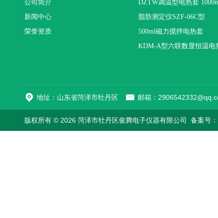
公司简介
DZTW调温型电热套 1000m
新闻中心
联
脂肪测定仪SZF-06C型
荣誉资质
500ml磁力搅拌电热套
KDM-A型六联数显恒温电
地址：山东省菏泽市牡丹区
邮箱：2906542332@qq.c
版权所有 © 2026 菏泽市牡丹区俊腾电子仪器有限公司
备案号：鲁