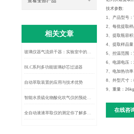
查看全部产品
技术参数:
1、产品型号：YY
2、每批提取样
相关文章
3、提取瓶容积：
4、提取样品量：
玻璃仪器气流烘干器：实验室中的快速干燥助手
5、控温范围：室
6、电源电压：22
BLC系列多功能玻璃砂芯过滤器
7、电加热功率
8、外型尺寸：83
自动萃取装置的应用与技术优势
9、重量：26k
智能水质硫化物酸化吹气仪的预处理装置及条件的选择
在线咨
全自动液液萃取仪的测定你了解多少？