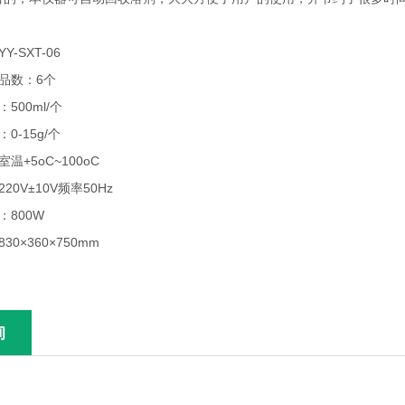
-SXT-06
品数：6个
500ml/个
0-15g/个
温+5oC~100oC
0V±10V频率50Hz
：800W
0×360×750mm
g
询