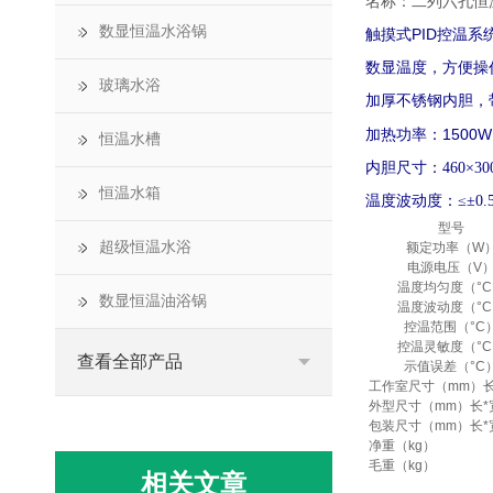
名称：二列六孔恒
数显恒温水浴锅
PID
触摸式
控温系
数显温度，方便操
玻璃水浴
加厚不锈钢内胆，
1500W
加热功率：
恒温水槽
内胆尺寸：460×30
恒温水箱
温度波动度：≤±0.
型号
超级恒温水浴
额定功率（W
电源电压（V
温度均匀度（°
数显恒温油浴锅
温度波动度（°
控温范围（°C
控温灵敏度（°
查看全部产品
示值误差（°C
工作室尺寸（mm）长
外型尺寸（mm）长*
包装尺寸（mm）长*
净重（kg）
毛重（kg）
相关文章