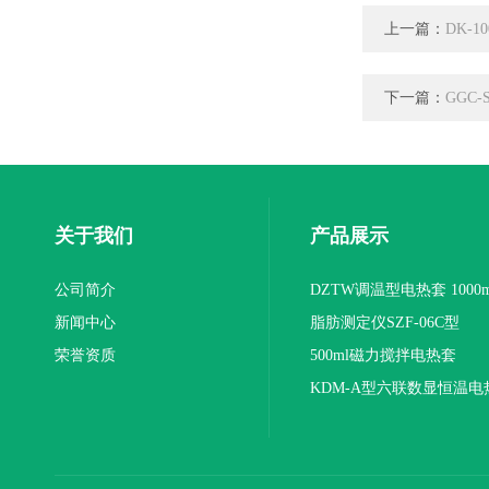
上一篇：
DK-1
下一篇：
GGC
关于我们
产品展示
公司简介
DZTW调温型电热套 1000m
新闻中心
联
脂肪测定仪SZF-06C型
荣誉资质
500ml磁力搅拌电热套
KDM-A型六联数显恒温电