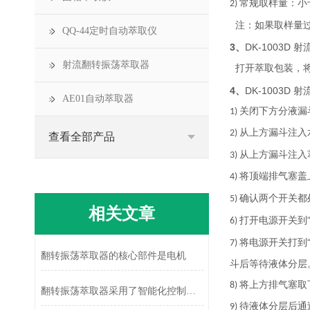
常规取样量：小
2)
注：如果取样量
QQ-44定时自动萃取仪
3、
DK-1003D 
射流翻转振荡萃取器
打开萃取包装，
4、
DK-1003D 
AE01自动萃取器
关闭下方分液漏
1)
从上方漏斗注入
2)
查看全部产品
从上方漏斗注入
3)
将顶端排气塞盖
4)
确认两个开关都
5)
相关文章
打开电源开关到
6)
将电源开关打到
7)
翻转振荡萃取器的核心部件是电机
斗后等待液体分层
将上方排气塞取
8)
翻转振荡萃取器采用了智能化控制系统
待液体分层后通
9)