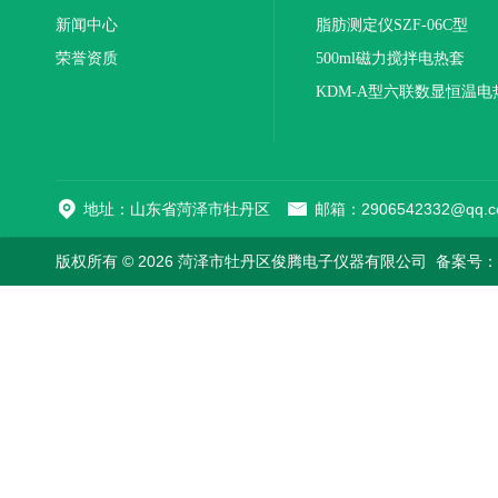
新闻中心
联
脂肪测定仪SZF-06C型
荣誉资质
500ml磁力搅拌电热套
KDM-A型六联数显恒温电
地址：山东省菏泽市牡丹区
邮箱：2906542332@qq.c
版权所有 © 2026 菏泽市牡丹区俊腾电子仪器有限公司
备案号：鲁