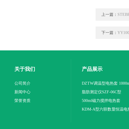
上一篇：
STE
下一篇：
YY10
关于我们
产品展示
公司简介
DZTW调温型电热套 1000m
新闻中心
联
脂肪测定仪SZF-06C型
荣誉资质
500ml磁力搅拌电热套
KDM-A型六联数显恒温电