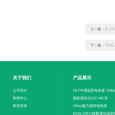
上一篇：
JT-Z
下一篇：
TED
关于我们
产品展示
公司简介
DZTW调温型电热套 1000m
新闻中心
联
脂肪测定仪SZF-06C型
荣誉资质
500ml磁力搅拌电热套
KDM-A型六联数显恒温电