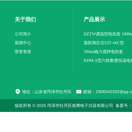
关于我们
产品展示
公司简介
DZTW调温型电热套 1000m
新闻中心
联
脂肪测定仪SZF-06C型
荣誉资质
500ml磁力搅拌电热套
KDM-A型六联数显恒温电
地址：山东省菏泽市牡丹区
邮箱：2906542332@qq.c
版权所有 © 2026 菏泽市牡丹区俊腾电子仪器有限公司
备案号：鲁