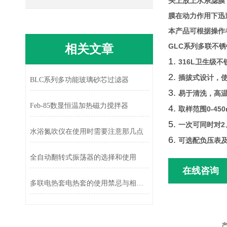
头上放上水系滤膜
膜在动力作用下迅
本产品可根据操作
相关文章
GLC系列多联不
1.
316L卫生级不
2.
插拔式设计，
BLC系列多功能玻璃砂芯过滤器
3.
易于
清洗，
高
Feb-85数显恒温加热磁力搅拌器
4.
取样范围0-45
5.
一次可同时对2
水浴氮吹仪在使用时需要注意那几点
6.
可选配负压表
全自动翻转式振荡器的选择和使用
在线咨询
多联电热套电热套的使用禁忌与相关事项