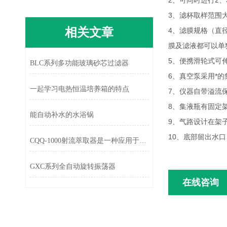
2、可同时进行2
3、滤杯取样范围大
相关文章
4、滤膜规格（直
膜及滤液都可以单
5、便携滑轮式可
BLC系列多功能玻璃砂芯过滤器
6、真空泵采用*
一起学习电热恒温培养箱的特点
7、仪器自带溢流
8、集液瓶有固定
能自动补水的水浴锅
9、气路设计在架
10、底部留出水
CQQ-1000射流萃取器是一种应用于化学实验室中的液-液萃取装置
GXC系列全自动旋转振荡器
在线咨询