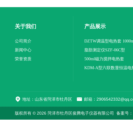
关于我们
产品展示
公司简介
DZTW调温型电热套 1000m
新闻中心
联
脂肪测定仪SZF-06C型
荣誉资质
500ml磁力搅拌电热套
KDM-A型六联数显恒温电
地址：山东省菏泽市牡丹区
邮箱：2906542332@qq.c
版权所有 © 2026 菏泽市牡丹区俊腾电子仪器有限公司
备案号：鲁