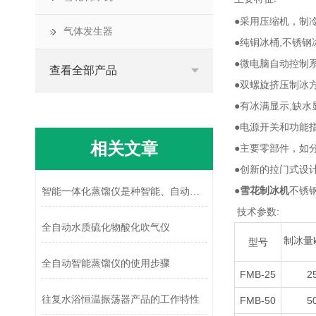
●采用压缩机，制
气体发生器
●
纯铜冰桶,不锈钢
●
微电脑自动控制系
查看全部产品
●
双螺旋挤压制冰方
●
有冰满显示
,
缺水
●电源开关和功能
相关文章
●
主要零部件，如
●创新的拉门式设
●
雪花制冰机
不锈
智能一体化蒸馏仪是种智能、自动化的设备
技术参数
:
全自动水质硫化物酸化吹气仪
制冰量
型号
全自动智能蒸馏仪的使用步骤
FMB-25
2
往复水浴恒温振荡器产品的工作特性
FMB-50
5