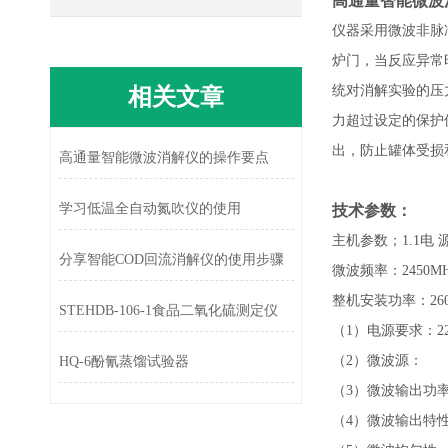
高通量智能
微波
仪器采用微波非脉
炉门，当反应异常
相关文章
统对消解实验的压
力超过设定的保护
出，防止罐体受损
高通量智能微波消解仪的操作要点
学习低温全自动氮吹仪的使用
技术参数：
主机参数；1.1电 源：2
分享智能COD回流消解仪的使用步骤
微波频率：2450M
整机安装功率：26
STEHDB-106-1食品二氧化硫测定仪
（1）电源要求：220 
（2）微波源：
HQ-6酚氰蒸馏试验器
（3）微波输出功率 
（4）微波输出特