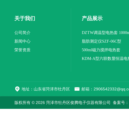
关于我们
产品展示
公司简介
DZTW调温型电热套 1000m
新闻中心
联
脂肪测定仪SZF-06C型
荣誉资质
500ml磁力搅拌电热套
KDM-A型六联数显恒温电
地址：山东省菏泽市牡丹区
邮箱：2906542332@qq.c
版权所有 © 2026 菏泽市牡丹区俊腾电子仪器有限公司
备案号：鲁