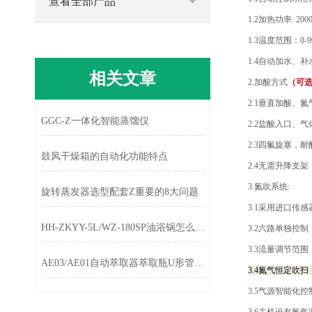
查看全部产品
1.2加热功率: 2
1.3温度范围：0-
1.4自动加水、
相关文章
2.加酸方式
（可
2.1垂直加酸、
GGC-Z一体化智能蒸馏仪
2.2盐酸入口、
2.3四氟旋塞，
鼓风干燥箱的自动化功能特点
2.4无需升降支
3.氮吹系统:
旋转蒸发器选型配套Z重要的8大问题
3.1采用进口传
HH-ZKYY-5L/WZ-180SP油浴锅怎么选择？
3.2六路单独控
3.3流量调节范围：
AE03/AE01自动萃取器萃取瓶U形管配套
3.4
氮气恒定吹扫
3.5气源智能化