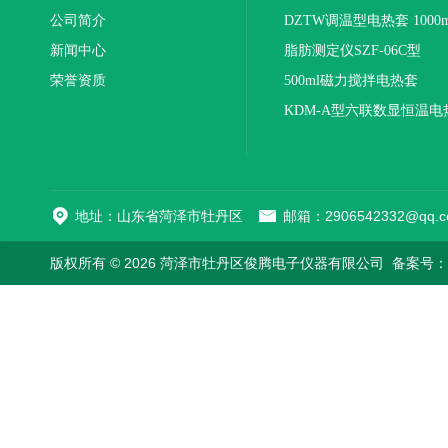
公司简介
DZTW调温型电热套 1000m
新闻中心
联
脂肪测定仪SZF-06C型
荣誉资质
500ml磁力搅拌电热套
KDM-A型六联数显恒温电
地址：山东省菏泽市牡丹区
邮箱：2906542332@qq.c
版权所有 © 2026 菏泽市牡丹区俊腾电子仪器有限公司
备案号：鲁